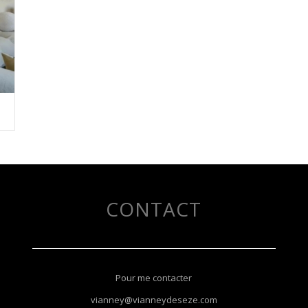
CONTACT
Pour me contacter
vianney@vianneydeseze.com