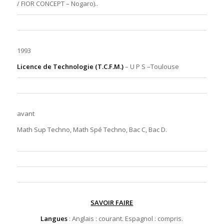
/ FIOR CONCEPT – Nogaro)..
1993
Licence de Technologie (T.C.F.M.)
–
U P S
–Toulouse
avant
Math Sup Techno, Math Spé Techno, Bac C, Bac D.
SAVOIR FAIRE
Langues
: Anglais : courant. Espagnol : compris.